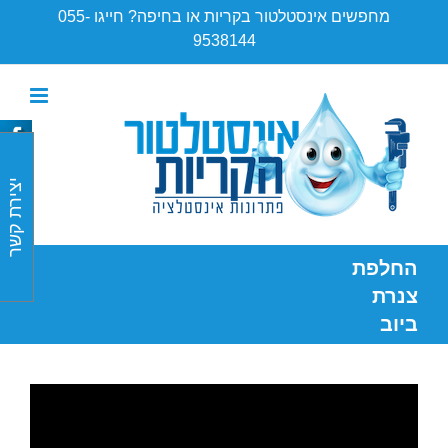
Ski
מחפשים אינסטלטור בקריות או בחיפה? חייגו 055-
t
9538144
conten
יצירת קשר
החלפת
צנרת
ביוב