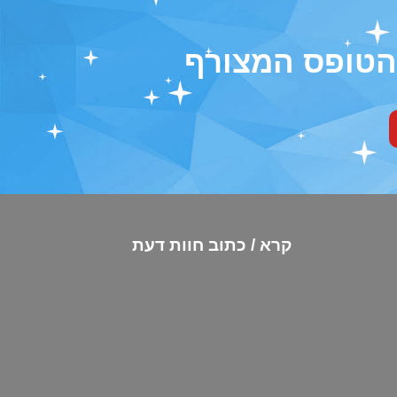
 הטופס המצורף
קרא / כתוב חוות דעת