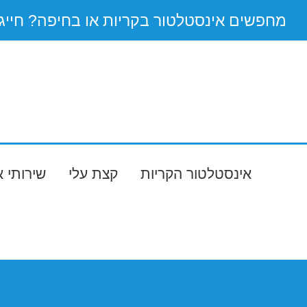
Ski
מחפשים אינסטלטור בקריות או בחיפה? חייגו 55-9538144
t
conten
אינסטלטור הקריות
קצת עלי
שירותי 