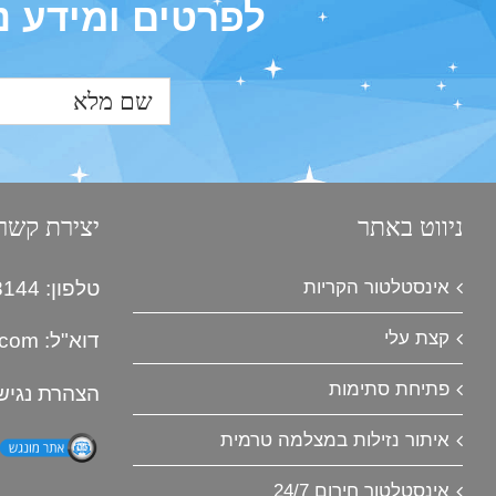
לפרטים ומידע נ
ניווט באתר
יצירת קשר
אינסטלטור הקריות
טלפון: 055-953-8144
קצת עלי
דוא"ל:
.com
פתיחת סתימות
הצהרת נגיש
איתור נזילות במצלמה טרמית
אינסטלטור חירום 24/7