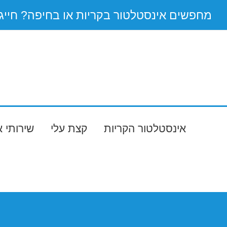
Ski
מחפשים אינסטלטור בקריות או בחיפה? חייגו 55-9538144
t
conten
אינסטלטור הקריות
קצת עלי
שירותי 