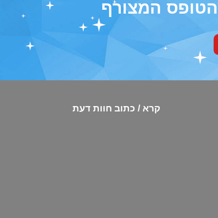
 הטופס המצורף
קרא / כתוב חוות דעת