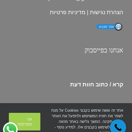
הצהרת נגישות
|
מדיניות פרטיות
אנחנו בפייסבוק
קרא / כתוב חוות דעת
אתר זה עושה שימוש בקבצי Cookies על מנת
לשפר את חווית המשתמש ולתפעל את האתר
כל הזכויות שמורות © אינסטלטור הקריות
אני
בצורה תקינה. המשך גלישה באתר מהווה
מסכים/ה
הסכמה לשימוש בקבצים אלו.
למידע נוסף -